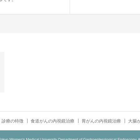
診療の特徴
食道がんの内視鏡治療
胃がんの内視鏡治療
大腸
okyo Women's Medical University Department of Gastroenterological Endoscopy. A