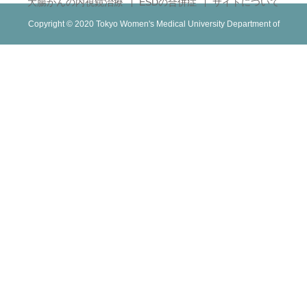
大腸がんの内視鏡治療
ESDの合併症
サイトについて
Copyright © 2020 Tokyo Women's Medical University Department of
Gastroenterological Endoscopy. All Rights Reserved.