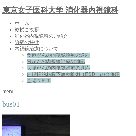
東京女子医科大学 消化器内視鏡科
ホーム
教授ご挨拶
消化器内視鏡科のご紹介
診療の特徴
内視鏡治療について
食道がんの内視鏡治療の適応
胃がんの内視鏡治療の適応
大腸がんの内視鏡治療の適応
内視鏡的粘膜下層剥離術（ESD）の合併症
直腸ＮＥＴ
menu
bus01