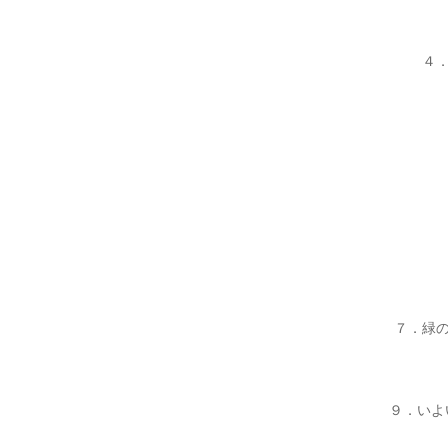
４
７．緑
９．いよ