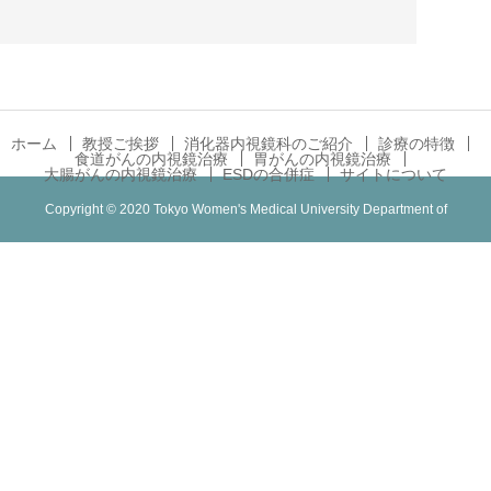
ホーム
教授ご挨拶
消化器内視鏡科のご紹介
診療の特徴
食道がんの内視鏡治療
胃がんの内視鏡治療
大腸がんの内視鏡治療
ESDの合併症
サイトについて
Copyright © 2020 Tokyo Women's Medical University Department of
Gastroenterological Endoscopy. All Rights Reserved.