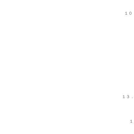
１０
１３．
１